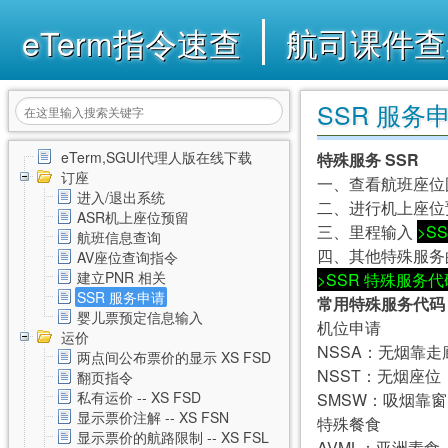
eTerm指令速查
航司课件查
SSR 服务
eTerm,SGUI代理人版在线下载
特殊服务 SSR
订座
一、查看航班座位
进入/退出系统
二、进行机上座位预
ASR机上座位预留
三、里程输入
>S
航班信息查询
四、其他特殊服务
AV座位查询指令
建立PNR 相关
>SSR 特殊服务代码
SSR 服务申请
常用特殊服务代码
婴儿票预定信息输入
机位申请
运价
NSSA：无烟靠走
两点间公布票价的显示 XS FSD
NSST：无烟座位
翻页指令
私有运价 -- XS FSD
SMSW：吸烟靠窗
显示票价注解 -- XS FSN
特殊餐食
显示票价的航路限制 -- XS FSL
AVML：亚洲素食