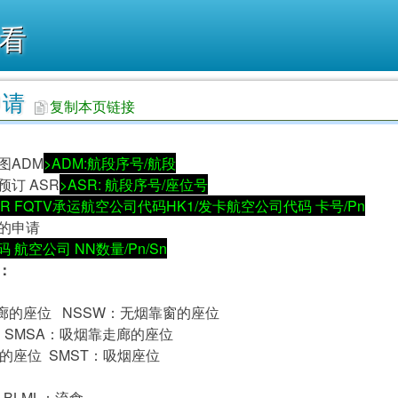
看
申请
复制本页链接
图ADM
>ADM:航段序号/航段
订 ASR
>ASR: 航段序号/座位号
SR FQTV承运航空公司代码HK1/发卡航空公司代码 卡号/Pn
的申请
 航空公司 NN数量/Pn/Sn
：
廊的座位 NSSW：无烟靠窗的座位
 SMSA：吸烟靠走廊的座位
的座位 SMST：吸烟座位
 BLML：流食