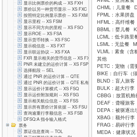
显示比例票价的构成 -- XS FXH
CHML：儿童餐 
票价以另一种货币显示 -- XS FXC
FPML：水果拼盘
按照特定比例显示票价 -- XS FXM
显示里程 -- XS FSM
HFML：高纤维餐
显示不同方向的里程 -- XS FSO
BBML：婴儿餐 
显示ROE -- XS FSA
LCML：低卡路里
显示货币转换 -- XS FSC
LSML：无盐餐 
显示税信息 -- XS FXT
VLML：素食（含
显示联运协议 -- XS FXA
FXR 显示相关的货币信息 -- XS FXR
其他
PNR 未建立的运价计算 -- XS FSP
PETC：宠物（需
选择航段 -- SEL
BIKE：自行车（
通过 PNR 的运价计算 -- QTE
BLND：盲人旅
通过 PNR 的运价计算 -- QTE 私有运价
BULK：超大行李
显示运价计算横式 -- XS FSQ
显示运价附加规则 -- XS FSG
CBBG：放置机
显示相关航位信息 -- XS FSS
DEAF：聋哑旅
显示所有票价计算依据 -- XS FSU
DEPA：被驱逐出
查询逾重行李额信息 -- XS FSB
XBAG：额外行
DFSQ:A 指令输入格式
FRAG：易碎行
票务
票证信息查询 -- TOL
MEDA：健康状