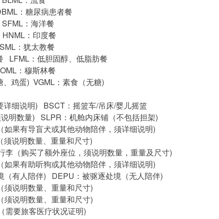
DBML：糖尿病患者餐
 SFML：海洋餐
 HNML：印度餐
KSML：犹太教餐
餐 LFML：低胆固醇、低脂肪餐
MOML：穆斯林餐
糖、鸡蛋) VGML：素食（无糖)
要详细说明) BSCT：摇篮车/吊床/婴儿摇篮
须说明数量) SLPR：机舱内床铺（不包括担架)
客（如果有导盲犬或其他动物陪伴，须详细说明)
（须说明数量、重量和尺寸)
舱行李（购买了额外座位，须说明数量，重量及尺寸)
客（如果有助听狗或其他动物陪伴，须详细说明)
境（有人陪伴) DEPU：被驱逐处境（无人陪伴)
李（须说明数量、重量和尺寸)
李（须说明数量、重量和尺寸)
况（需要旅客医疗状况证明)