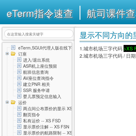
eTerm指令速查
航司课件查
显示不同方向的里程 
eTerm,SGUI代理人版在线下载
1.城市机场三字代码
>XS 
订座
2.城市机场三字代码 / 日
进入/退出系统
ASR机上座位预留
航班信息查询
AV座位查询指令
建立PNR 相关
SSR 服务申请
婴儿票预定信息输入
运价
两点间公布票价的显示 XS FSD
翻页指令
私有运价 -- XS FSD
显示票价注解 -- XS FSN
显示票价的航路限制 -- XS FSL