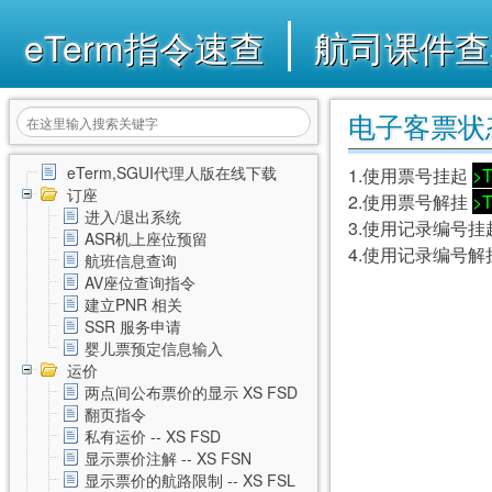
eTerm指令速查
航司课件查
电子客票状态
eTerm,SGUI代理人版在线下载
1.使用票号挂起
>T
订座
2.使用票号解挂
>T
进入/退出系统
3.使用记录编号挂
ASR机上座位预留
4.使用记录编号解
航班信息查询
AV座位查询指令
建立PNR 相关
SSR 服务申请
婴儿票预定信息输入
运价
两点间公布票价的显示 XS FSD
翻页指令
私有运价 -- XS FSD
显示票价注解 -- XS FSN
显示票价的航路限制 -- XS FSL