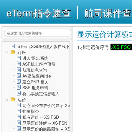
eTerm指令速查
航司课件查
显示运价计算横式 -
eTerm,SGUI代理人版在线下载
1.指定运价序号
>XS FSQ 
订座
进入/退出系统
ASR机上座位预留
航班信息查询
AV座位查询指令
建立PNR 相关
SSR 服务申请
婴儿票预定信息输入
运价
两点间公布票价的显示 XS FSD
翻页指令
私有运价 -- XS FSD
显示票价注解 -- XS FSN
显示票价的航路限制 -- XS FSL