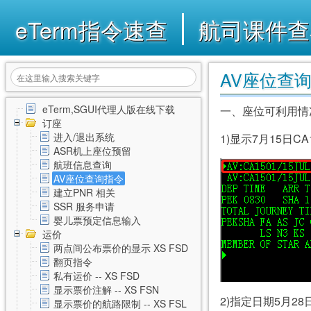
eTerm指令速查
航司课件查
AV座位查
eTerm,SGUI代理人版在线下载
一、座位可利用情
订座
进入/退出系统
1)显示7月15日C
ASR机上座位预留
航班信息查询
AV座位查询指令
建立PNR 相关
SSR 服务申请
婴儿票预定信息输入
运价
两点间公布票价的显示 XS FSD
翻页指令
私有运价 -- XS FSD
显示票价注解 -- XS FSN
2)指定日期5月2
显示票价的航路限制 -- XS FSL