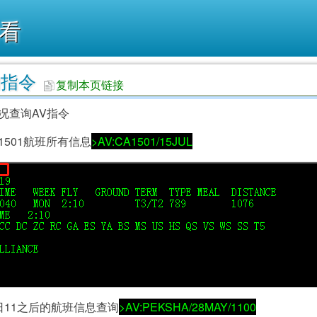
看
询指令
复制本页链接
况查询AV指令
A1501航班所有信息
>AV:CA1501/15JUL
8日11之后的航班信息查询
>AV:PEKSHA/28MAY/1100