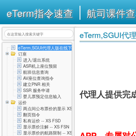
eTerm指令速查
航司课件查
eTerm,SGU
eTerm,SGUI代理人版在线下载
订座
进入/退出系统
ASR机上座位预留
航班信息查询
AV座位查询指令
机票
建立PNR 相关
SSR 服务申请
代理人提供完
婴儿票预定信息输入
运价
两点间公布票价的显示 XS FSD
翻页指令
私有运价 -- XS FSD
显示票价注解 -- XS FSN
APP、专属对
显示票价的航路限制 -- XS FSL