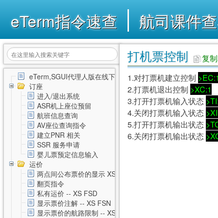
eTerm指令速查
航司课件查
打机票控制
复制
eTerm,SGUI代理人版在线下载
1.对打票机建立控制
>EC:
订座
2.打票机退出控制
>XC:1
进入/退出系统
3.打开打票机输入状态
>TI
ASR机上座位预留
4.关闭打票机输入状态
>XI
航班信息查询
5.打开打票机输出状态
>T
AV座位查询指令
建立PNR 相关
6.关闭打票机输出状态
>X
SSR 服务申请
婴儿票预定信息输入
运价
两点间公布票价的显示 XS FSD
翻页指令
私有运价 -- XS FSD
显示票价注解 -- XS FSN
显示票价的航路限制 -- XS FSL