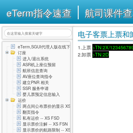
eTerm指令速查
航司课件查
电子客票上票和卸票
eTerm,SGUI代理人版在线下载
1.上票
>TN:2X/12345678
订座
2.卸票
>TN:2D
进入/退出系统
ASR机上座位预留
航班信息查询
AV座位查询指令
建立PNR 相关
SSR 服务申请
婴儿票预定信息输入
运价
两点间公布票价的显示 XS FSD
翻页指令
私有运价 -- XS FSD
显示票价注解 -- XS FSN
显示票价的航路限制 -- XS FSL